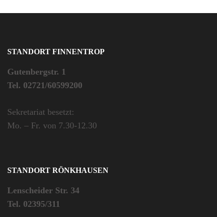
STANDORT FINNENTROP
Gutenbergstr. 1
Tel. 02721/60599200
Sekretariat besetzt:
Mo. – Fr. von 7.30-12.30
STANDORT RÖNKHAUSEN
Lenscheider Str. 34
Tel. 02395/311