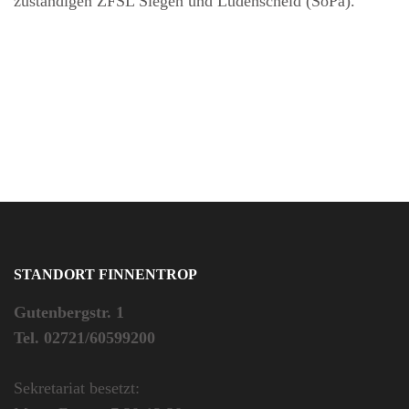
zuständigen ZFSL Siegen und Lüdenscheid (SoPä).
STANDORT FINNENTROP
Gutenbergstr. 1
Tel. 02721/60599200
Sekretariat besetzt: