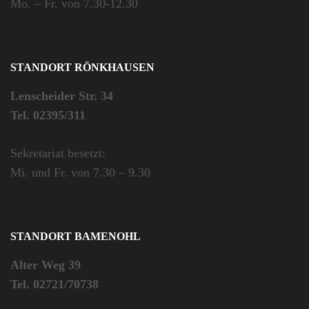
Mo. – Fr. von 7.30-12.30
STANDORT RÖNKHAUSEN
Lenscheider Str. 34
Tel. 02395/311
Sekretariat besetzt:
Mi. und Fr. von 7.30 – 9.30
STANDORT BAMENOHL
Alter Weg 39
Tel. 02721/70738