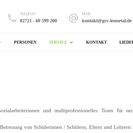
TELEFON
MAIL
02721 - 60 599 200
kontakt@gsv-lennetal.de
 Lennetal
 Finnentrop – Rönkhausen
PERSONEN
SERVICE
KONTAKT
LIEDE
ozialarbeiterinnen und multiprofessionelles Team für n
Betreuung von Schülerinnen / Schülern, Eltern und Lehrern 