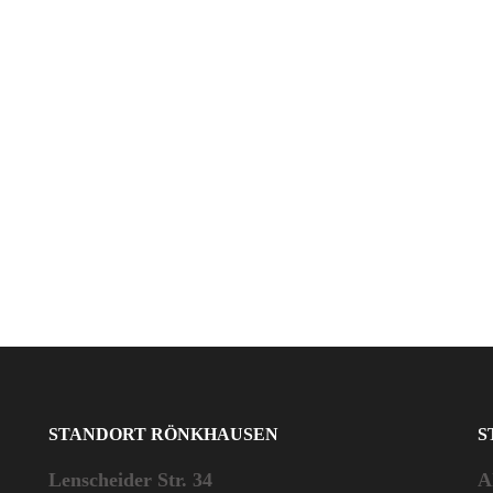
STANDORT RÖNKHAUSEN
S
Lenscheider Str. 34
A