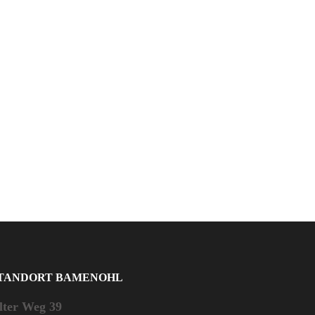
TANDORT BAMENOHL
lter Weg 39