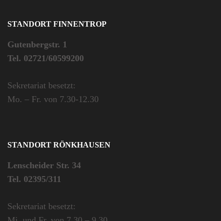
STANDORT FINNENTROP
Gutenbergstr. 1
Tel. 02721/60599200
Sekretariat besetzt:
Mo. – Fr. von 7.30-12.30
STANDORT RÖNKHAUSEN
Lenscheider Str. 34
Tel. 02395/311
Sekretariat besetzt:
Mi. und Fr. von 7.30 – 9.30