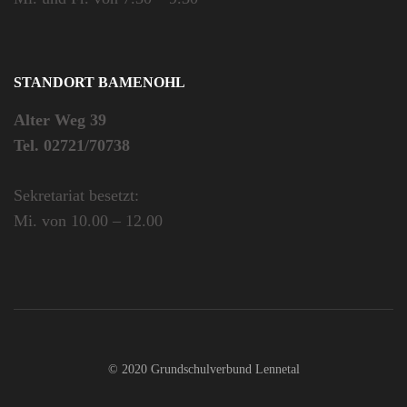
STANDORT BAMENOHL
Alter Weg 39
Tel. 02721/70738
Sekretariat besetzt:
Mi. von 10.00 – 12.00
© 2020 Grundschulverbund Lennetal