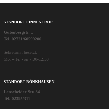
STANDORT FINNENTROP
Gutenbergstr. 1
Tel. 02721/60599200
Sekretariat besetzt:
Mo. – Fr. von 7.30-12.30
STANDORT RÖNKHAUSEN
Lenscheider Str. 34
Tel. 02395/311