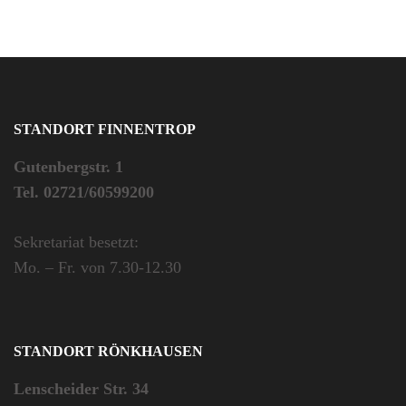
STANDORT FINNENTROP
Gutenbergstr. 1
Tel. 02721/60599200
Sekretariat besetzt:
Mo. – Fr. von 7.30-12.30
STANDORT RÖNKHAUSEN
Lenscheider Str. 34