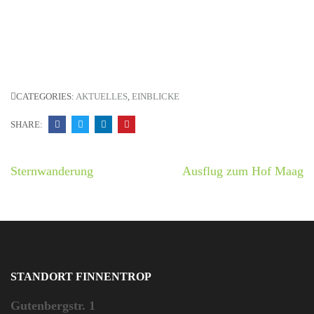
CATEGORIES:
AKTUELLES
,
EINBLICKE
SHARE:
Beitrags-
Sternwanderung
Ausflug zum Hof Maag
Navigation
STANDORT FINNENTROP
Gutenbergstr. 1