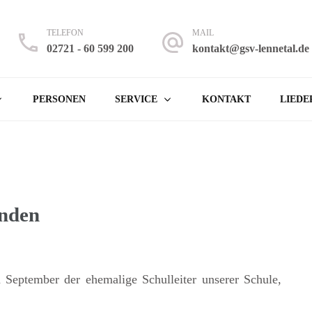
TELEFON
MAIL
02721 - 60 599 200
kontakt@gsv-lennetal.de
 Lennetal
 Finnentrop – Rönkhausen
PERSONEN
SERVICE
KONTAKT
LIEDE
inden
m September der ehemalige Schulleiter unserer Schule,