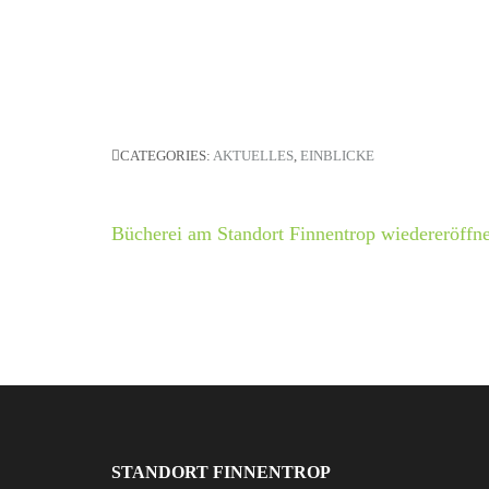
CATEGORIES:
AKTUELLES
,
EINBLICKE
Beitrags-
Bücherei am Standort Finnentrop wiedereröffne
Navigation
STANDORT FINNENTROP