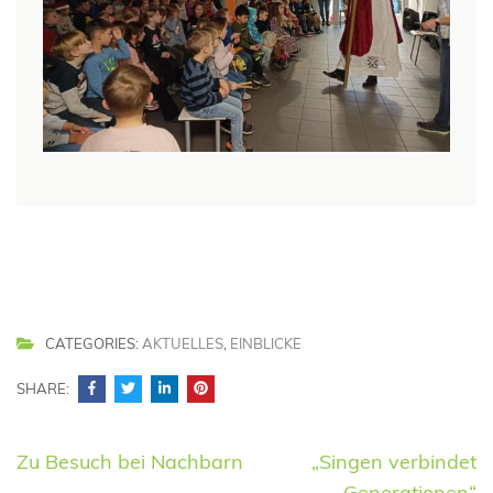
CATEGORIES:
AKTUELLES
,
EINBLICKE
SHARE:
Beitrags-
Zu Besuch bei Nachbarn
„Singen verbindet
Navigation
Generationen“