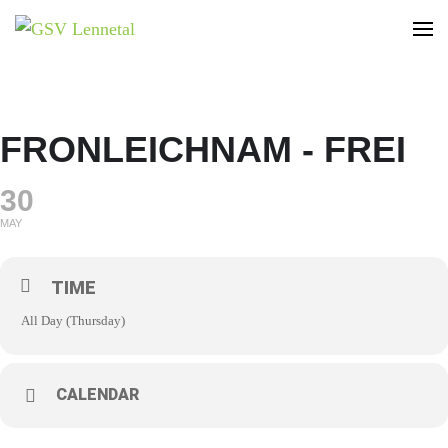
GSV Lennetal
Bamenohl – Finnentrop – Rönkhausen
FRONLEICHNAM - FREI
30
MAY
TIME
All Day (Thursday)
CALENDAR