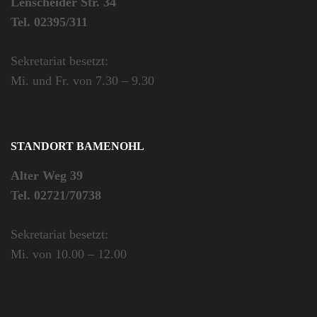
Lenscheider Str. 34
Tel. 02395/311
Sekretariat besetzt:
Mi. und Fr. von 7.30 – 9.30
STANDORT BAMENOHL
Alter Weg 39
Tel. 02721/70738
Sekretariat besetzt:
Mi. von 10.00 – 12.00