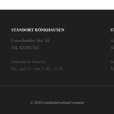
STANDORT RÖNKHAUSEN
S
Lenscheider Str. 34
A
Tel. 02395/311
T
Sekretariat besetzt:
Se
Mi. und Fr. von 7.30 – 9.30
M
© 2020 Grundschulverbund Lennetal