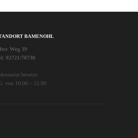
TANDORT BAMENOHL
lter Weg 39
el. 02721/70738
kretariat besetzt:
i. von 10.00 – 12.00