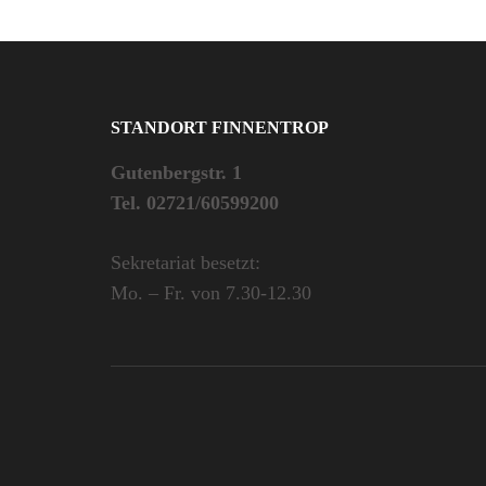
STANDORT FINNENTROP
Gutenbergstr. 1
Tel. 02721/60599200
Sekretariat besetzt:
Mo. – Fr. von 7.30-12.30