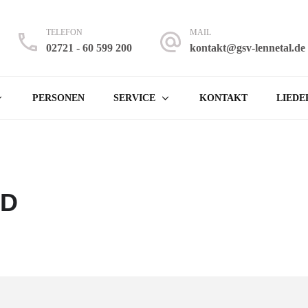
TELEFON
MAIL
02721 - 60 599 200
kontakt@gsv-lennetal.de
 Lennetal
 Finnentrop – Rönkhausen
PERSONEN
SERVICE
KONTAKT
LIEDE
ND