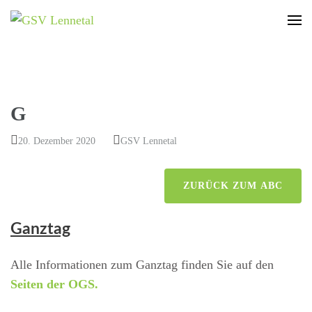
GSV Lennetal
Bamenohl – Finnentrop – Rönkhausen
G
20. Dezember 2020
GSV Lennetal
ZURÜCK ZUM ABC
Ganztag
Alle Informationen zum Ganztag finden Sie auf den
Seiten der OGS.