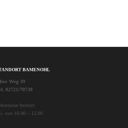
TANDORT BAMENOHL
lter Weg 39
el. 02721/70738
kretariat besetzt:
i. von 10.00 – 12.00