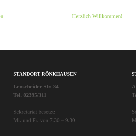
en
Herzlich Willkommen!
STANDORT RÖNKHAUSEN
S
Lenscheider Str. 34
A
Tel. 02395/311
T
Sekretariat besetzt:
Se
Mi. und Fr. von 7.30 – 9.30
M