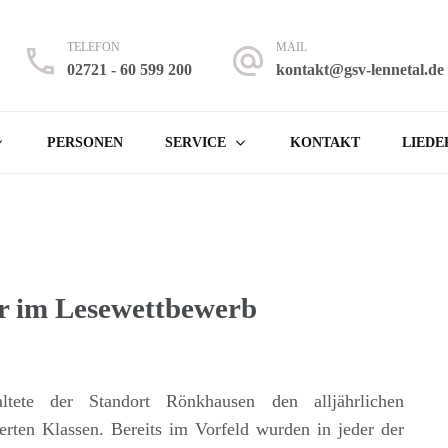
TELEFON
MAIL
02721 - 60 599 200
kontakt@gsv-lennetal.de
 Lennetal
 Finnentrop – Rönkhausen
PERSONEN
SERVICE
KONTAKT
LIEDE
er im Lesewettbewerb
tete der Standort Rönkhausen den alljährlichen
erten Klassen. Bereits im Vorfeld wurden in jeder der