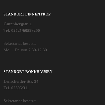
STANDORT FINNENTROP
Gutenbergstr. 1
Tel. 02721/60599200
Sekretariat besetzt:
Mo. – Fr. von 7.30-12.30
STANDORT RÖNKHAUSEN
Lenscheider Str. 34
Tel. 02395/311
Sekretariat besetzt: