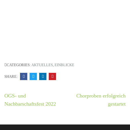
CATEGORIES:
AKTUELLES
,
EINBLICKE
SHARE:
Beitrags-
OGS- und
Chorproben erfolgreich
Navigation
Nachbarschaftsfest 2022
gestartet