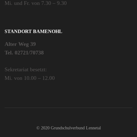
Mi. und Fr. von 7.30 – 9.30
STANDORT BAMENOHL
Alter Weg 39
Tel. 02721/70738
Sekretariat besetzt:
Mi. von 10.00 – 12.00
© 2020 Grundschulverbund Lennetal