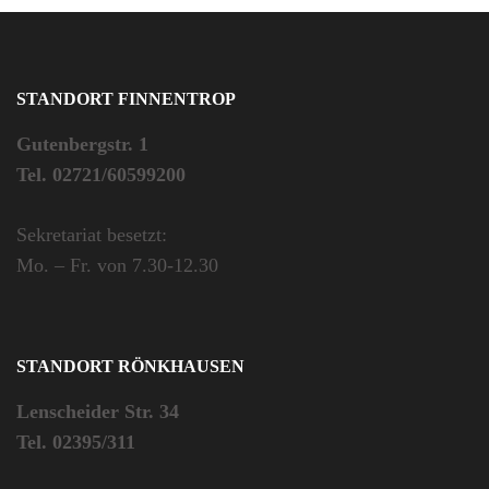
STANDORT FINNENTROP
Gutenbergstr. 1
Tel. 02721/60599200
Sekretariat besetzt:
Mo. – Fr. von 7.30-12.30
STANDORT RÖNKHAUSEN
Lenscheider Str. 34
Tel. 02395/311