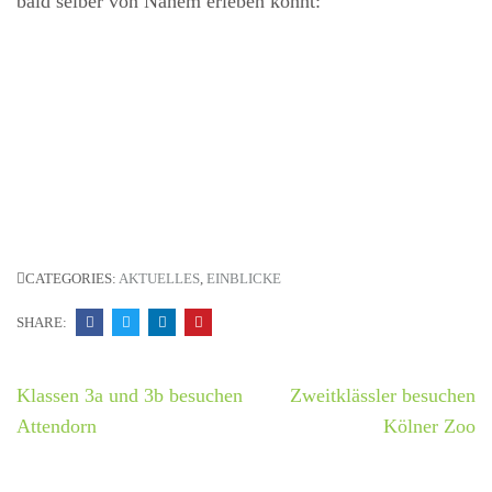
bald selber von Nahem erleben könnt:
CATEGORIES:
AKTUELLES
,
EINBLICKE
SHARE:
Beitrags-
Klassen 3a und 3b besuchen
Zweitklässler besuchen
Navigation
Attendorn
Kölner Zoo