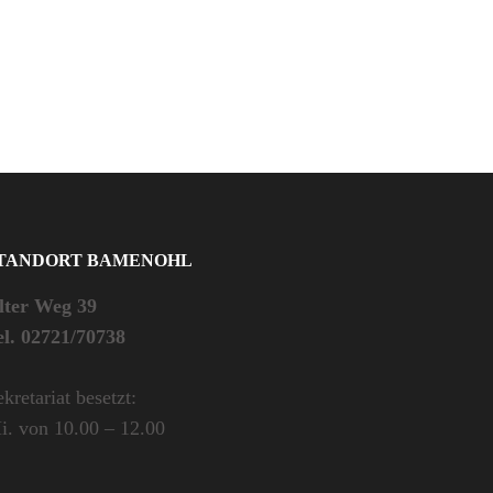
TANDORT BAMENOHL
lter Weg 39
el. 02721/70738
kretariat besetzt:
i. von 10.00 – 12.00