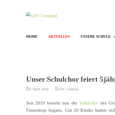
GSV
Bamenohl –
HOME
AKTUELLES
UNSERE SCHULE
Unser Schulchor feiert 5jäh
8. April 2024
GSV Lennetal
Seit 2019 besteht nun der
Schulchor
des Gru
Finnentrop begann. Gut 20 Kinder hatten sic