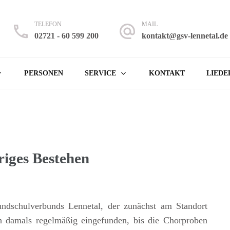
TELEFON
MAIL
02721 - 60 599 200
kontakt@gsv-lennetal.de
 Lennetal
 Finnentrop – Rönkhausen
PERSONEN
SERVICE
KONTAKT
LIEDE
riges Bestehen
ndschulverbunds Lennetal, der zunächst am Standort
h damals regelmäßig eingefunden, bis die Chorproben