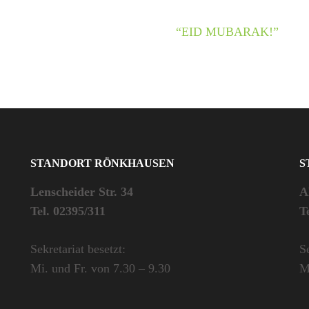
“EID MUBARAK!”
STANDORT RÖNKHAUSEN
S
Lenscheider Str. 34
A
Tel. 02395/311
T
Sekretariat besetzt:
Se
Mi. und Fr. von 7.30 – 9.30
M